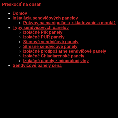
Preskočiť na obsah
Domov
Inštalácia sendvičových panelov
Pokyny na manipuláciu, skladovanie a montáž
Typy sendvičových panelov
Izolačné PIR panely
Izolačné PUR panely
Stenové sendvičové panely
Strešné sendvičové panely
Izolačné protipožiarne sendvičové panely
Izolačné Chladiarenské panely
Izolačné panely z minerálnej vlny
Sendvičové panely cena