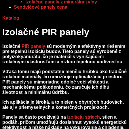
Izolačné panely z minerálnej vlny
Sendvičové panely cena
Katalóg
Izolačné PIR panely
Izolačné
PIR panely
sú moderným a efektívnym riešením
pre tepelnú izoláciu budov. Tieto panely sú vyrobené z
polyizokyanurátu, čo je materiál s vynikajúcimi
izolačnými vlastnosťami a nízkou tepelnou vodivosťou.
Vďaka tomu majú podstatne menšiu hrúbku ako tradičné
izolačné materiály, čo umožňuje optimalizáciu priestoru.
PIR panely sú mimoriadne odolné voči vlhkosti a
mechanickému poškodeniu, čo zaručuje ich dlhú
životnosť a minimálnu údržbu.
Ich aplikácia je široká, a to nielen v obytných budovách,
ale aj v priemyselných a komerčných projektoch.
Panely sa často používajú na
izoláciu striech
, stien a
podláh, pričom umožňujú dosiahnuť vysokú energetickú
efektívnosť a nízke náklady na vykurovanie a chladenie.