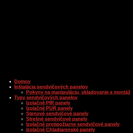
Domov
Inštalácia sendvičových panelov
Pokyny na manipuláciu, skladovanie a montáž
Typy sendvičových panelov
Izolačné PIR panely
Izolačné PUR panely
Stenové sendvičové panely
Strešné sendvičové panely
Izolačné protipožiarne sendvičové panely
Izolačné Chladiarenské panely